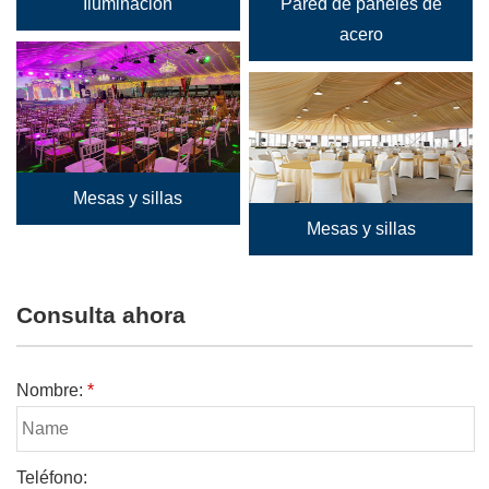
Iluminación
Pared de paneles de
acero
Mesas y sillas
Mesas y sillas
Consulta ahora
Nombre:
*
Teléfono: