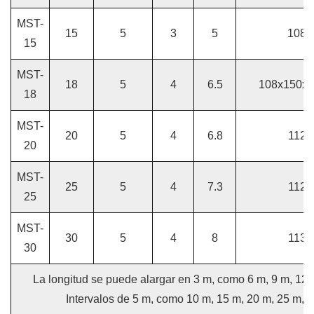
MST-
15
5
3
5
108x
15
MST-
18
5
4
6.5
108x150x3
18
MST-
20
5
4
6.8
112x
20
MST-
25
5
4
7.3
112x
25
MST-
30
5
4
8
113x
30
La longitud se puede alargar en 3 m, como 6 m, 9 m, 12 m
Intervalos de 5 m, como 10 m, 15 m, 20 m, 25 m, 3