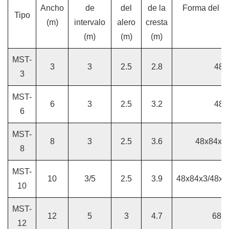
Ancho
de
del
de la
Forma del ma
Tipo
(m)
intervalo
alero
cresta
(
(m)
(m)
(m)
MST-
3
3
2.5
2.8
48x
3
MST-
6
3
2.5
3.2
48x
6
MST-
8
3
2.5
3.6
48x84x3
8
MST-
10
3/5
2.5
3.9
48x84x3/48x1
10
MST-
12
5
3
4.7
68x
12